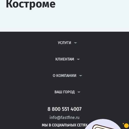
Костроме
УСЛУГИ
КОНТРОЛЬНЫЕ РАБОТЫ
ДИПЛОМНЫЕ РАБОТЫ
КЛИЕНТАМ
КУРСОВЫЕ РАБОТЫ
АНТИПЛАГИАТ
РЕФЕРАТЫ
ВОПРОСЫ И ОТВЕТЫ
О КОМПАНИИ
ВСЕ УСЛУГИ
ПУБЛИЧНАЯ ОФЕРТА
О КОМПАНИИ
ПОЛИТИКА КОНФИДЕНЦИАЛЬНОСТИ
КОНТАКТЫ
ВАШ ГОРОД
АВТОРАМ
МОСКВА
САНКТ-ПЕТЕРБУРГ
8 800 551 4007
КРАСНОЯРСК
info@fastfine.ru
ЛЕСНИКОВО
МЫ В СОЦИАЛЬНЫХ СЕТЯХ