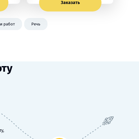
Заказать
и работ
Речь
оту
у,