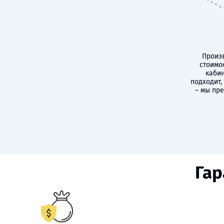
Произв
стоимо
кабин
подходит,
– мы пр
Гар