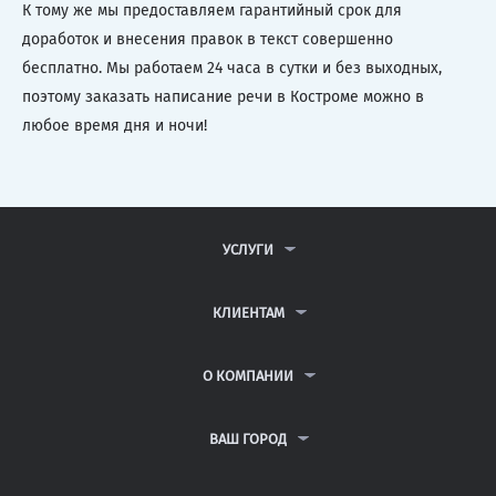
К тому же мы предоставляем гарантийный срок для
доработок и внесения правок в текст совершенно
бесплатно. Мы работаем 24 часа в сутки и без выходных,
поэтому заказать написание речи в Костроме можно в
любое время дня и ночи!
УСЛУГИ
КОНТРОЛЬНЫЕ РАБОТЫ
ДИПЛОМНЫЕ РАБОТЫ
КЛИЕНТАМ
КУРСОВЫЕ РАБОТЫ
АНТИПЛАГИАТ
РЕФЕРАТЫ
ВОПРОСЫ И ОТВЕТЫ
О КОМПАНИИ
ВСЕ УСЛУГИ
ПУБЛИЧНАЯ ОФЕРТА
О КОМПАНИИ
ПОЛИТИКА КОНФИДЕНЦИАЛЬНОСТИ
КОНТАКТЫ
ВАШ ГОРОД
АВТОРАМ
МОСКВА