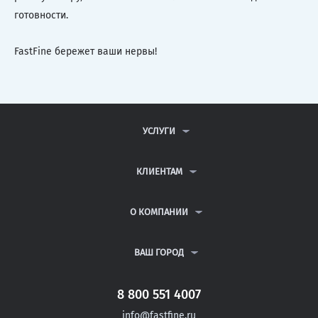
готовности.
FastFine бережет ваши нервы!
УСЛУГИ
КОНТРОЛЬНЫЕ РАБОТЫ
ДИПЛОМНЫЕ РАБОТЫ
КЛИЕНТАМ
КУРСОВЫЕ РАБОТЫ
АНТИПЛАГИАТ
РЕФЕРАТЫ
ВОПРОСЫ И ОТВЕТЫ
О КОМПАНИИ
ВСЕ УСЛУГИ
ПУБЛИЧНАЯ ОФЕРТА
О КОМПАНИИ
ПОЛИТИКА КОНФИДЕНЦИАЛЬНОСТИ
КОНТАКТЫ
ВАШ ГОРОД
АВТОРАМ
МОСКВА
САНКТ-ПЕТЕРБУРГ
8 800 551 4007
КРАСНОЯРСК
info@fastfine.ru